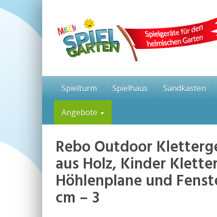
Skip
to
main
content
Spielturm
Spielhaus
Sandkasten
Angebote
Rebo Outdoor Kletterg
aus Holz, Kinder Klette
Höhlenplane und Fenster
cm – 3