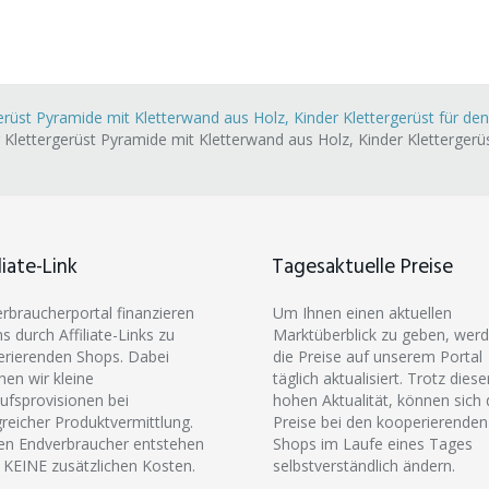
rüst Pyramide mit Kletterwand aus Holz, Kinder Klettergerüst für den
lettergerüst Pyramide mit Kletterwand aus Holz, Kinder Klettergerüs
liate-Link
Tagesaktuelle Preise
erbraucherportal finanzieren
Um Ihnen einen aktuellen
ns durch Affiliate-Links zu
Marktüberblick zu geben, wer
rierenden Shops. Dabei
die Preise auf unserem Portal
hen wir kleine
täglich aktualisiert. Trotz diese
ufsprovisionen bei
hohen Aktualität, können sich 
greicher Produktvermittlung.
Preise bei den kooperierenden
en Endverbraucher entstehen
Shops im Laufe eines Tages
 KEINE zusätzlichen Kosten.
selbstverständlich ändern.