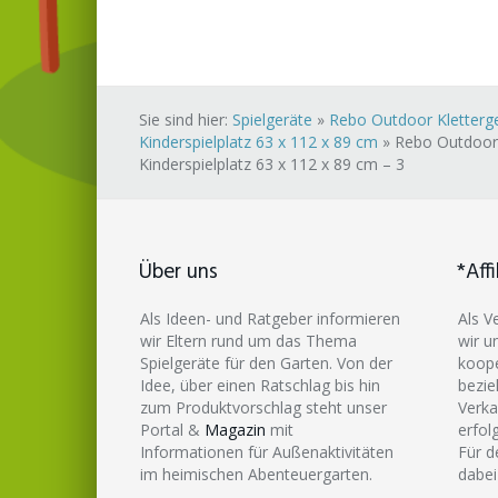
Sie sind hier:
Spielgeräte
»
Rebo Outdoor Kletterge
Kinderspielplatz 63 x 112 x 89 cm
»
Rebo Outdoor K
Kinderspielplatz 63 x 112 x 89 cm – 3
Über uns
*Affi
Als Ideen- und Ratgeber informieren
Als V
wir Eltern rund um das Thema
wir u
Spielgeräte für den Garten. Von der
koope
Idee, über einen Ratschlag bis hin
bezie
zum Produktvorschlag steht unser
Verka
Portal &
Magazin
mit
erfol
Informationen für Außenaktivitäten
Für d
im heimischen Abenteuergarten.
dabei