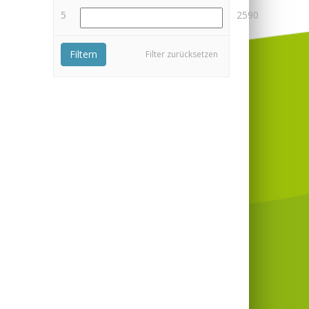
5
2590
Filtern
Filter zurücksetzen