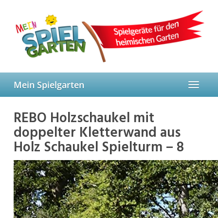
Skip
to
main
content
Mein Spielgarten
Toggle
navigat
REBO Holzschaukel mit
doppelter Kletterwand aus
Holz Schaukel Spielturm – 8