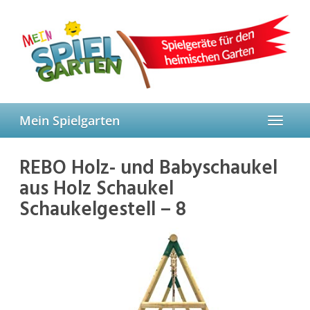
Skip
to
main
content
Mein Spielgarten
Toggle
navigat
REBO Holz- und Babyschaukel
aus Holz Schaukel
Schaukelgestell – 8