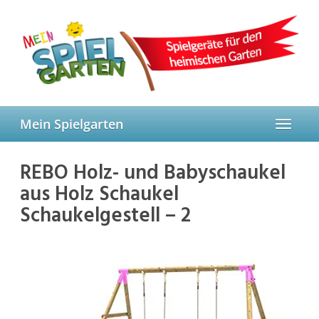
Skip
to
main
content
Mein Spielgarten
Toggle
navigat
REBO Holz- und Babyschaukel
aus Holz Schaukel
Schaukelgestell – 2