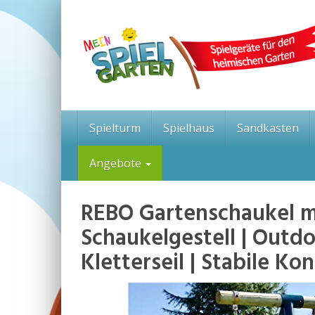
Skip
to
main
content
Spielturm
Spielhaus
Sandkasten
Angebote
REBO Gartenschaukel mi
Schaukelgestell | Outd
Kletterseil | Stabile K