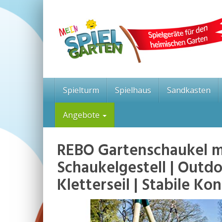
Skip
to
main
content
Spielturm
Spielhaus
Sandkasten
Angebote
REBO Gartenschaukel mi
Schaukelgestell | Outd
Kletterseil | Stabile K