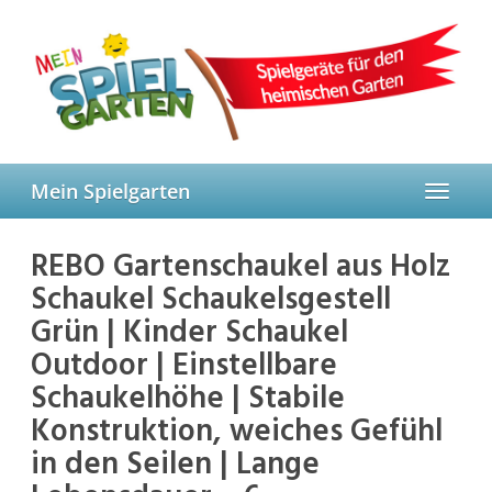
Skip
to
main
content
Mein Spielgarten
Toggle
navigat
REBO Gartenschaukel aus Holz
Schaukel Schaukelsgestell
Grün | Kinder Schaukel
Outdoor | Einstellbare
Schaukelhöhe | Stabile
Konstruktion, weiches Gefühl
in den Seilen | Lange