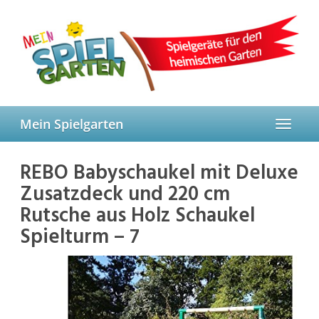
Skip
to
main
content
Mein Spielgarten
Toggle
navigat
REBO Babyschaukel mit Deluxe
Zusatzdeck und 220 cm
Rutsche aus Holz Schaukel
Spielturm – 7