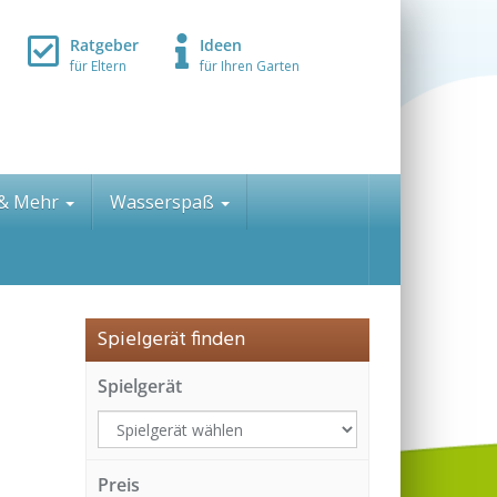
Ratgeber
Ideen
für Eltern
für Ihren Garten
 & Mehr
Wasserspaß
Spielgerät finden
Spielgerät
Preis