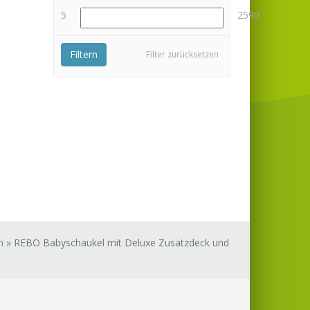
5
2590
Filtern
Filter zurücksetzen
m
»
REBO Babyschaukel mit Deluxe Zusatzdeck und