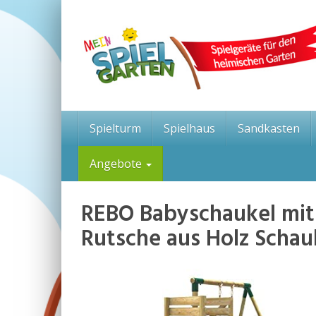
Skip
to
main
content
Spielturm
Spielhaus
Sandkasten
Angebote
REBO Babyschaukel mit
Rutsche aus Holz Schau