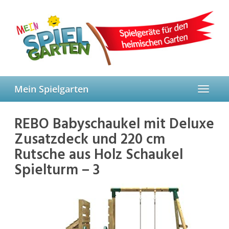
Skip
to
main
content
Mein Spielgarten
Toggle
navigat
REBO Babyschaukel mit Deluxe
Zusatzdeck und 220 cm
Rutsche aus Holz Schaukel
Spielturm – 3