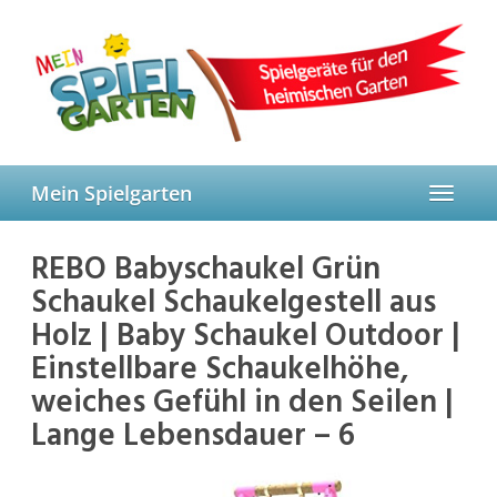
Skip
to
main
content
Mein Spielgarten
Toggle
navigat
REBO Babyschaukel Grün
Schaukel Schaukelgestell aus
Holz | Baby Schaukel Outdoor |
Einstellbare Schaukelhöhe,
weiches Gefühl in den Seilen |
Lange Lebensdauer – 6