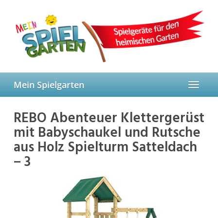
Skip
to
main
content
Mein Spielgarten
Toggle
navigat
REBO Abenteuer Klettergerüst
mit Babyschaukel und Rutsche
aus Holz Spielturm Satteldach
– 3