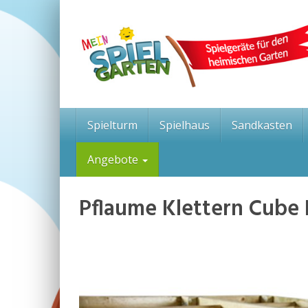
Skip
to
main
content
Spielturm
Spielhaus
Sandkasten
Angebote
Pflaume Klettern Cube 