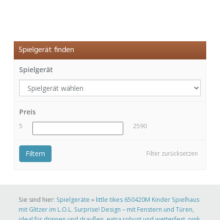
Spielgerät finden
Spielgerät
Preis
5
2590
Filtern
Filter zurücksetzen
Sie sind hier:
Spielgeräte
»
little tikes 650420M Kinder Spielhaus
mit Glitzer im L.O.L. Surprise! Design – mit Fenstern und Türen,
ideal für drinnen und draußen, extra robust und wetterfest, pink