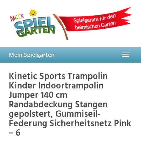
Skip
to
main
content
Mein Spielgarten
Toggle
navigat
Kinetic Sports Trampolin
Kinder Indoortrampolin
Jumper 140 cm
Randabdeckung Stangen
gepolstert, Gummiseil-
Federung Sicherheitsnetz Pink
– 6