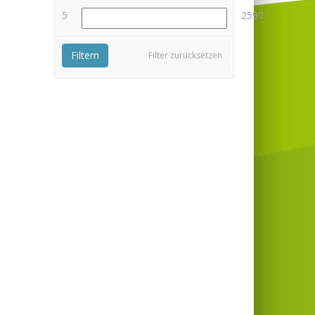
5
2590
Filtern
Filter zurücksetzen