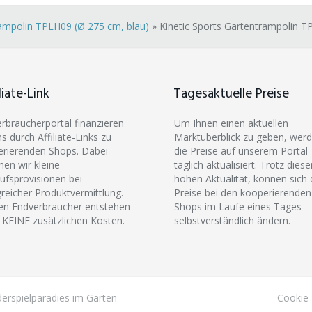
rampolin TPLH09 (Ø 275 cm, blau)
»
Kinetic Sports Gartentrampolin T
liate-Link
Tagesaktuelle Preise
erbraucherportal finanzieren
Um Ihnen einen aktuellen
ns durch Affiliate-Links zu
Marktüberblick zu geben, wer
rierenden Shops. Dabei
die Preise auf unserem Portal
hen wir kleine
täglich aktualisiert. Trotz diese
ufsprovisionen bei
hohen Aktualität, können sich 
greicher Produktvermittlung.
Preise bei den kooperierenden
en Endverbraucher entstehen
Shops im Laufe eines Tages
 KEINE zusätzlichen Kosten.
selbstverständlich ändern.
erspielparadies im Garten
Cookie-