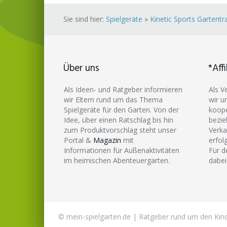
Sie sind hier:
Spielgeräte
»
Kinetic Sports Gartent
Über uns
*Affi
Als Ideen- und Ratgeber informieren
Als V
wir Eltern rund um das Thema
wir u
Spielgeräte für den Garten. Von der
koope
Idee, über einen Ratschlag bis hin
bezie
zum Produktvorschlag steht unser
Verka
Portal &
Magazin
mit
erfol
Informationen für Außenaktivitäten
Für d
im heimischen Abenteuergarten.
dabei
© mein-spielgarten.de | Ratgeber rund um den Kind