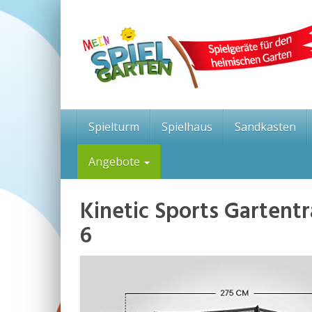
Skip
to
main
content
Spielturm
Spielhaus
Sandkasten
Angebote
Kinetic Sports Gartent
6