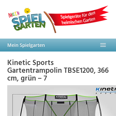
Skip
to
main
content
Mein Spielgarten
Toggle
navigat
Kinetic Sports
Gartentrampolin TBSE1200, 366
cm, grün – 7