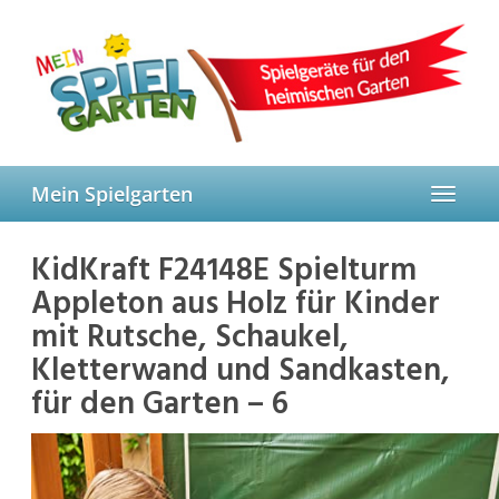
Skip
to
main
content
Mein Spielgarten
Toggle
navigat
KidKraft F24148E Spielturm
Appleton aus Holz für Kinder
mit Rutsche, Schaukel,
Kletterwand und Sandkasten,
für den Garten – 6