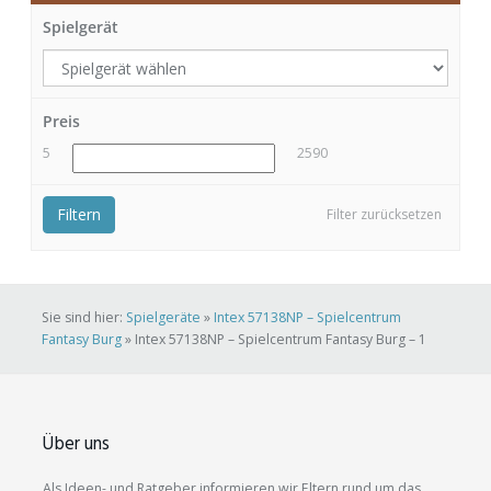
Spielgerät
Preis
5
2590
Filtern
Filter zurücksetzen
Sie sind hier:
Spielgeräte
»
Intex 57138NP – Spielcentrum
Fantasy Burg
»
Intex 57138NP – Spielcentrum Fantasy Burg – 1
Über uns
Als Ideen- und Ratgeber informieren wir Eltern rund um das