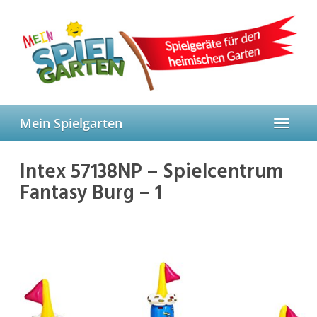
Skip
to
main
content
Mein Spielgarten
Toggle
navigat
Intex 57138NP – Spielcentrum
Fantasy Burg – 1