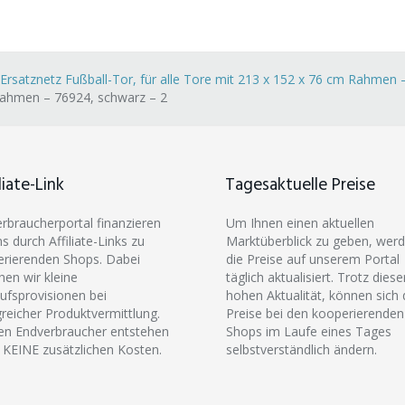
satznetz Fußball-Tor, für alle Tore mit 213 x 152 x 76 cm Rahmen 
 Rahmen – 76924, schwarz – 2
liate-Link
Tagesaktuelle Preise
erbraucherportal finanzieren
Um Ihnen einen aktuellen
ns durch Affiliate-Links zu
Marktüberblick zu geben, wer
rierenden Shops. Dabei
die Preise auf unserem Portal
hen wir kleine
täglich aktualisiert. Trotz diese
ufsprovisionen bei
hohen Aktualität, können sich 
greicher Produktvermittlung.
Preise bei den kooperierenden
en Endverbraucher entstehen
Shops im Laufe eines Tages
 KEINE zusätzlichen Kosten.
selbstverständlich ändern.