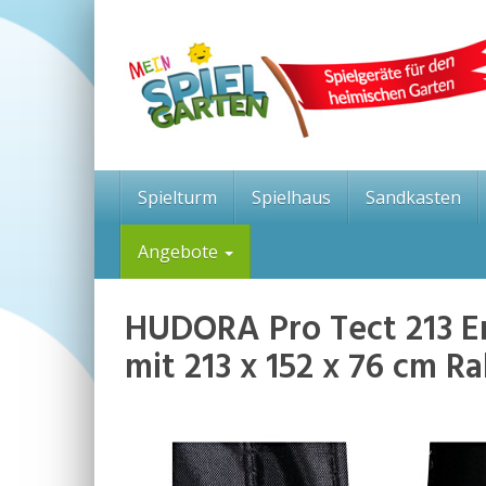
Skip
to
main
content
Spielturm
Spielhaus
Sandkasten
Angebote
HUDORA Pro Tect 213 Ers
mit 213 x 152 x 76 cm R