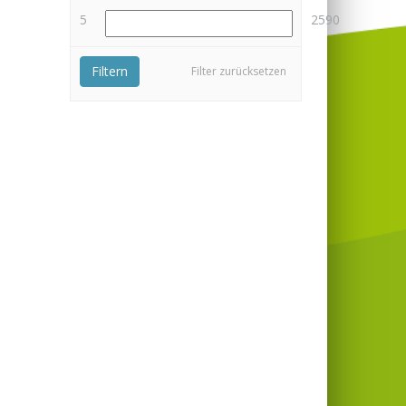
5
2590
Filtern
Filter zurücksetzen