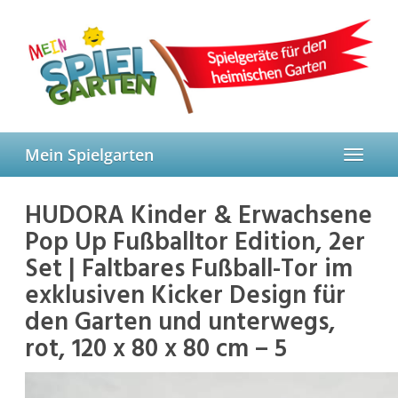
Skip
to
main
content
Mein Spielgarten
Toggle
navigat
HUDORA Kinder & Erwachsene
Pop Up Fußballtor Edition, 2er
Set | Faltbares Fußball-Tor im
exklusiven Kicker Design für
den Garten und unterwegs,
rot, 120 x 80 x 80 cm – 5