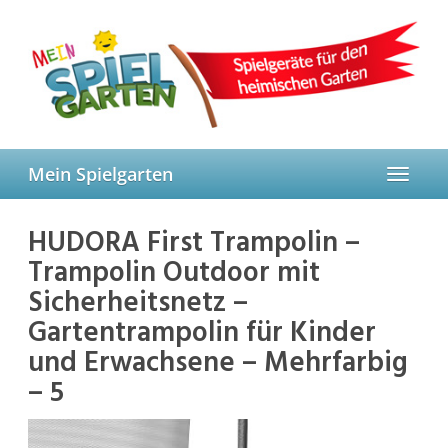
Skip
to
main
content
Mein Spielgarten
Toggle
navigat
HUDORA First Trampolin –
Trampolin Outdoor mit
Sicherheitsnetz –
Gartentrampolin für Kinder
und Erwachsene – Mehrfarbig
– 5