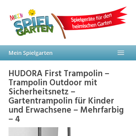
Skip
to
main
content
Mein Spielgarten
Toggle
navigat
HUDORA First Trampolin –
Trampolin Outdoor mit
Sicherheitsnetz –
Gartentrampolin für Kinder
und Erwachsene – Mehrfarbig
– 4