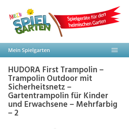
Skip
to
main
content
Mein Spielgarten
Toggle
navigat
HUDORA First Trampolin –
Trampolin Outdoor mit
Sicherheitsnetz –
Gartentrampolin für Kinder
und Erwachsene – Mehrfarbig
– 2