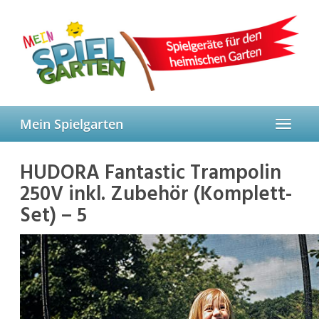
Skip
to
main
content
Mein Spielgarten
Toggle
navigat
HUDORA Fantastic Trampolin
250V inkl. Zubehör (Komplett-
Set) – 5