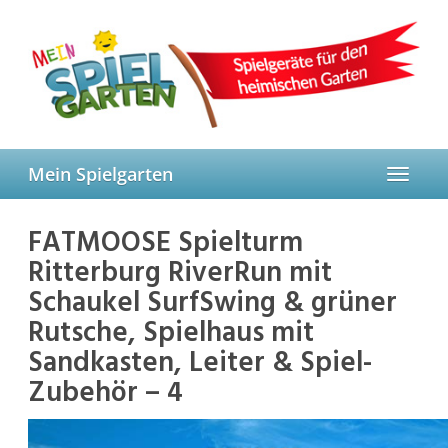
Skip
to
main
content
Mein Spielgarten
Toggle
navigat
FATMOOSE Spielturm
Ritterburg RiverRun mit
Schaukel SurfSwing & grüner
Rutsche, Spielhaus mit
Sandkasten, Leiter & Spiel-
Zubehör – 4