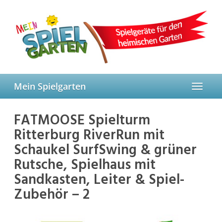
Skip
to
main
content
Mein Spielgarten
Toggle
navigat
FATMOOSE Spielturm
Ritterburg RiverRun mit
Schaukel SurfSwing & grüner
Rutsche, Spielhaus mit
Sandkasten, Leiter & Spiel-
Zubehör – 2