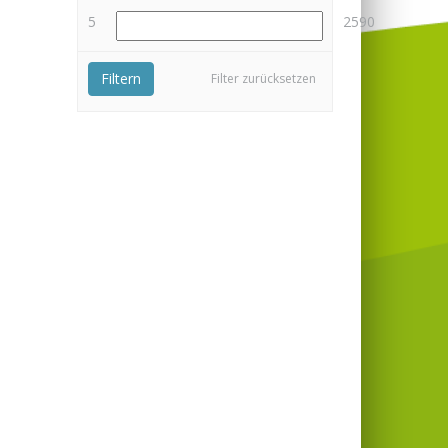
5
2590
Filtern
Filter zurücksetzen