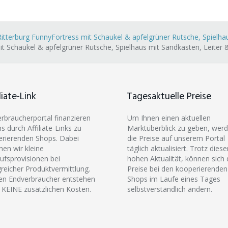
terburg FunnyFortress mit Schaukel & apfelgrüner Rutsche, Spielhau
 Schaukel & apfelgrüner Rutsche, Spielhaus mit Sandkasten, Leiter 
liate-Link
Tagesaktuelle Preise
erbraucherportal finanzieren
Um Ihnen einen aktuellen
ns durch Affiliate-Links zu
Marktüberblick zu geben, wer
rierenden Shops. Dabei
die Preise auf unserem Portal
hen wir kleine
täglich aktualisiert. Trotz diese
ufsprovisionen bei
hohen Aktualität, können sich 
greicher Produktvermittlung.
Preise bei den kooperierenden
en Endverbraucher entstehen
Shops im Laufe eines Tages
 KEINE zusätzlichen Kosten.
selbstverständlich ändern.