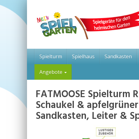
Skip
to
main
content
Spielturm
Spielhaus
Sandkasten
Angebote
FATMOOSE Spielturm Ri
Schaukel & apfelgrüner
Sandkasten, Leiter & S