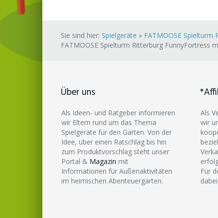
Sie sind hier:
Spielgeräte
»
FATMOOSE Spielturm Rit
FATMOOSE Spielturm Ritterburg FunnyFortress mit
Über uns
*Affi
Als Ideen- und Ratgeber informieren
Als V
wir Eltern rund um das Thema
wir u
Spielgeräte für den Garten. Von der
koope
Idee, über einen Ratschlag bis hin
bezie
zum Produktvorschlag steht unser
Verka
Portal &
Magazin
mit
erfol
Informationen für Außenaktivitäten
Für d
im heimischen Abenteuergarten.
dabei