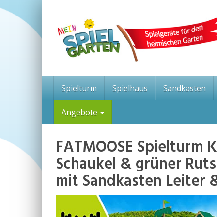
Skip
to
main
content
Spielturm
Spielhaus
Sandkasten
Angebote
FATMOOSE Spielturm Kl
Schaukel & grüner Ruts
mit Sandkasten Leiter 