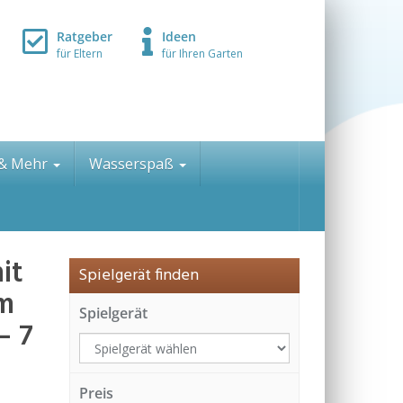
Ratgeber
Ideen
für Eltern
für Ihren Garten
 & Mehr
Wasserspaß
it
Spielgerät finden
rm
Spielgerät
– 7
Preis