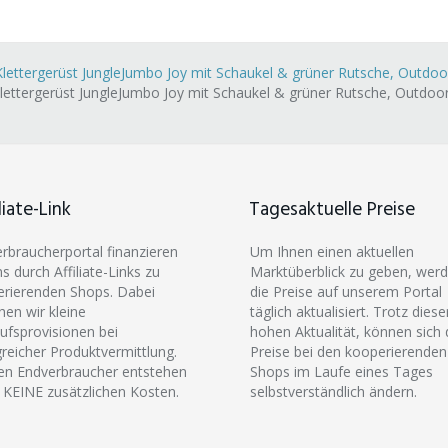
ttergerüst JungleJumbo Joy mit Schaukel & grüner Rutsche, Outdoor 
ttergerüst JungleJumbo Joy mit Schaukel & grüner Rutsche, Outdoor K
liate-Link
Tagesaktuelle Preise
erbraucherportal finanzieren
Um Ihnen einen aktuellen
ns durch Affiliate-Links zu
Marktüberblick zu geben, wer
rierenden Shops. Dabei
die Preise auf unserem Portal
hen wir kleine
täglich aktualisiert. Trotz diese
ufsprovisionen bei
hohen Aktualität, können sich 
greicher Produktvermittlung.
Preise bei den kooperierenden
en Endverbraucher entstehen
Shops im Laufe eines Tages
 KEINE zusätzlichen Kosten.
selbstverständlich ändern.