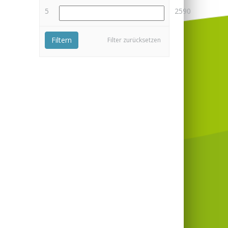
5
2590
Filtern
Filter zurücksetzen