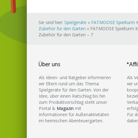
Sie sind hier:
Spielgeräte
»
FATMOOSE Spielturm Kle
Zubehör für den Garten
»
FATMOOSE Spielturm Kle
Zubehör für den Garten – 7
Über uns
*Affi
Als Ideen- und Ratgeber informieren
Als V
wir Eltern rund um das Thema
wir u
Spielgeräte für den Garten. Von der
koope
Idee, über einen Ratschlag bis hin
bezie
zum Produktvorschlag steht unser
Verka
Portal &
Magazin
mit
erfol
Informationen für Außenaktivitäten
Für d
im heimischen Abenteuergarten.
dabei