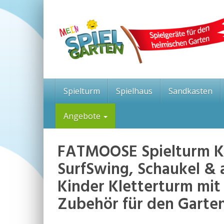
Skip
to
main
content
Spielturm
Spielhaus
Sandkasten
Angebote
FATMOOSE Spielturm K
SurfSwing, Schaukel & 
Kinder Kletterturm mit 
Zubehör für den Garten