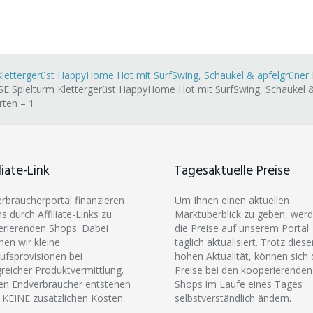
ettergerüst HappyHome Hot mit SurfSwing, Schaukel & apfelgrüner R
Spielturm Klettergerüst HappyHome Hot mit SurfSwing, Schaukel & 
rten – 1
liate-Link
Tagesaktuelle Preise
erbraucherportal finanzieren
Um Ihnen einen aktuellen
ns durch Affiliate-Links zu
Marktüberblick zu geben, wer
rierenden Shops. Dabei
die Preise auf unserem Portal
hen wir kleine
täglich aktualisiert. Trotz diese
ufsprovisionen bei
hohen Aktualität, können sich 
greicher Produktvermittlung.
Preise bei den kooperierenden
en Endverbraucher entstehen
Shops im Laufe eines Tages
 KEINE zusätzlichen Kosten.
selbstverständlich ändern.