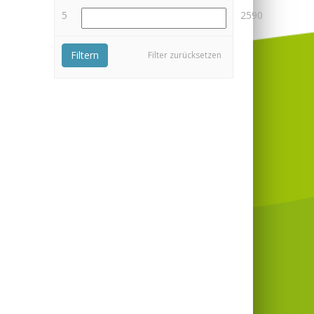
5
2590
Filtern
Filter zurücksetzen