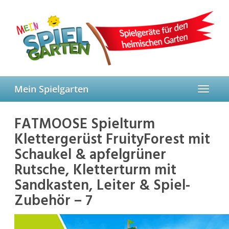
Skip
to
main
content
Mein Spielgarten
Toggle
navigat
FATMOOSE Spielturm
Klettergerüst FruityForest mit
Schaukel & apfelgrüner
Rutsche, Kletterturm mit
Sandkasten, Leiter & Spiel-
Zubehör – 7