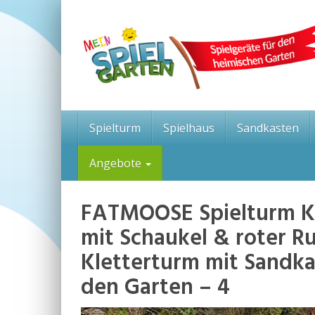
Skip
to
main
content
Spielturm
Spielhaus
Sandkasten
Angebote
FATMOOSE Spielturm Kl
mit Schaukel & roter R
Kletterturm mit Sandka
den Garten – 4