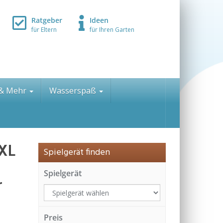
Ratgeber
Ideen
für Eltern
für Ihren Garten
 & Mehr
Wasserspaß
XXL
Spielgerät finden
Spielgerät
r
Preis