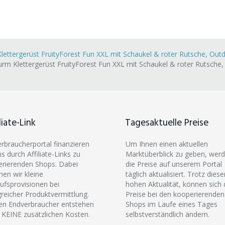
ttergerüst FruityForest Fun XXL mit Schaukel & roter Rutsche, Outd
m Klettergerüst FruityForest Fun XXL mit Schaukel & roter Rutsche, 
liate-Link
Tagesaktuelle Preise
erbraucherportal finanzieren
Um Ihnen einen aktuellen
ns durch Affiliate-Links zu
Marktüberblick zu geben, wer
rierenden Shops. Dabei
die Preise auf unserem Portal
hen wir kleine
täglich aktualisiert. Trotz diese
ufsprovisionen bei
hohen Aktualität, können sich 
greicher Produktvermittlung.
Preise bei den kooperierenden
en Endverbraucher entstehen
Shops im Laufe eines Tages
 KEINE zusätzlichen Kosten.
selbstverständlich ändern.