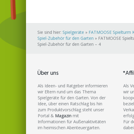
Sie sind hier:
Spielgeräte
»
FATMOOSE Spielturm Kle
Spiel-Zubehör für den Garten
»
FATMOOSE Spieltur
Spiel-Zubehör für den Garten – 4
Über uns
*Affi
Als Ideen- und Ratgeber informieren
Als V
wir Eltern rund um das Thema
wir u
Spielgeräte für den Garten. Von der
koope
Idee, über einen Ratschlag bis hin
bezie
zum Produktvorschlag steht unser
Verka
Portal &
Magazin
mit
erfol
Informationen für Außenaktivitäten
Für d
im heimischen Abenteuergarten.
dabei