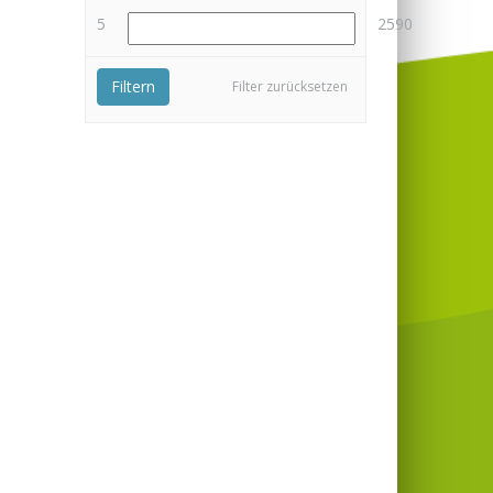
5
2590
Filtern
Filter zurücksetzen