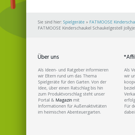
Sie sind hier:
Spielgeräte
»
FATMOOSE Kinderschauke
FATMOOSE Kinderschaukel Schaukelgestell JollyJe
Über uns
*Affi
Als Ideen- und Ratgeber informieren
Als V
wir Eltern rund um das Thema
wir u
Spielgeräte für den Garten. Von der
koope
Idee, über einen Ratschlag bis hin
bezie
zum Produktvorschlag steht unser
Verka
Portal &
Magazin
mit
erfol
Informationen für Außenaktivitäten
Für d
im heimischen Abenteuergarten.
dabei