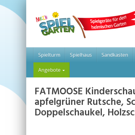
Skip
to
main
content
Spielturm
Spielhaus
Sandkasten
Angebote
FATMOOSE Kinderschauke
apfelgrüner Rutsche, S
Doppelschaukel, Holzsc