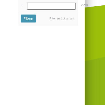
5
2590
Filtern
Filter zurücksetzen