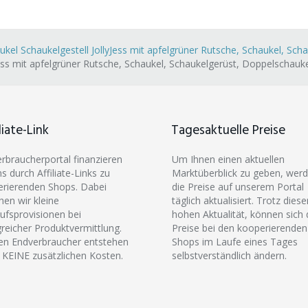
l Schaukelgestell JollyJess mit apfelgrüner Rutsche, Schaukel, Sch
ss mit apfelgrüner Rutsche, Schaukel, Schaukelgerüst, Doppelschauke
liate-Link
Tagesaktuelle Preise
erbraucherportal finanzieren
Um Ihnen einen aktuellen
ns durch Affiliate-Links zu
Marktüberblick zu geben, wer
rierenden Shops. Dabei
die Preise auf unserem Portal
hen wir kleine
täglich aktualisiert. Trotz diese
ufsprovisionen bei
hohen Aktualität, können sich 
greicher Produktvermittlung.
Preise bei den kooperierenden
en Endverbraucher entstehen
Shops im Laufe eines Tages
 KEINE zusätzlichen Kosten.
selbstverständlich ändern.