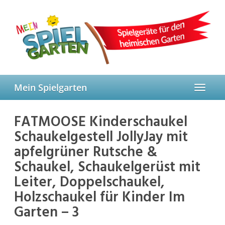
Skip
to
main
content
Mein Spielgarten
Toggle
navigat
FATMOOSE Kinderschaukel
Schaukelgestell JollyJay mit
apfelgrüner Rutsche &
Schaukel, Schaukelgerüst mit
Leiter, Doppelschaukel,
Holzschaukel für Kinder Im
Garten – 3