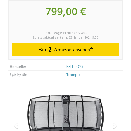
799,00 €
inkl. 19% gesetzlicher MwSt.
Zuletzt aktualisiert am: 25. Januar 2024 9:53
Bei
*
Amazon ansehen
Hersteller
EXIT TOYS
Spielgerät
Trampolin