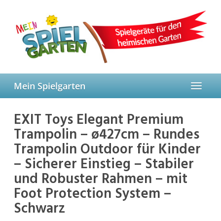
Skip
to
main
content
Mein Spielgarten
Toggle
navigat
EXIT Toys Elegant Premium
Trampolin – ø427cm – Rundes
Trampolin Outdoor für Kinder
– Sicherer Einstieg – Stabiler
und Robuster Rahmen – mit
Foot Protection System –
Schwarz