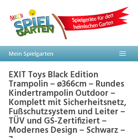
Skip
to
main
content
Mein Spielgarten
Toggle
navigat
EXIT Toys Black Edition
Trampolin – ø366cm – Rundes
Kindertrampolin Outdoor –
Komplett mit Sicherheitsnetz,
Fußschutzsystem und Leiter –
TÜV und GS-Zertifiziert –
Modernes Design – Schwarz –