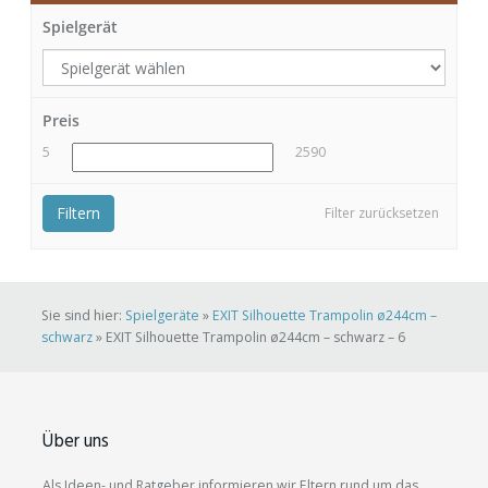
Spielgerät
Preis
5
2590
Filtern
Filter zurücksetzen
Sie sind hier:
Spielgeräte
»
EXIT Silhouette Trampolin ø244cm –
schwarz
»
EXIT Silhouette Trampolin ø244cm – schwarz – 6
Über uns
Als Ideen- und Ratgeber informieren wir Eltern rund um das