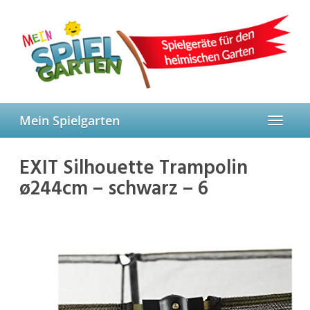
Skip
to
main
content
Mein Spielgarten
Toggle
navigat
EXIT Silhouette Trampolin
ø244cm – schwarz – 6