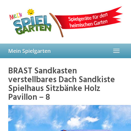
Skip
to
main
content
Mein Spielgarten
Toggle
navigat
BRAST Sandkasten
verstellbares Dach Sandkiste
Spielhaus Sitzbänke Holz
Pavillon – 8