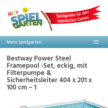
Skip
to
main
content
Mein Spielgarten
Toggle
navigat
Bestway Power Steel
Framepool -Set, eckig, mit
Filterpumpe &
Sicherheitsleiter 404 x 201 x
100 cm – 1