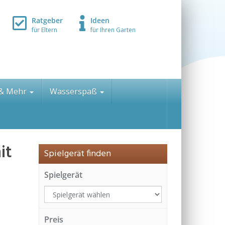
Ratgeber
Ideen
für Eltern
für Ihren Garten
 & Mehr
Wasserspaß
it
Spielgerät finden
2
Spielgerät
Preis