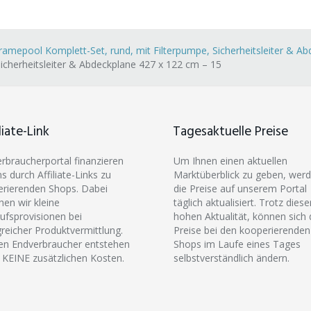
amepool Komplett-Set, rund, mit Filterpumpe, Sicherheitsleiter & A
icherheitsleiter & Abdeckplane 427 x 122 cm – 15
liate-Link
Tagesaktuelle Preise
erbraucherportal finanzieren
Um Ihnen einen aktuellen
ns durch Affiliate-Links zu
Marktüberblick zu geben, wer
rierenden Shops. Dabei
die Preise auf unserem Portal
hen wir kleine
täglich aktualisiert. Trotz diese
ufsprovisionen bei
hohen Aktualität, können sich 
greicher Produktvermittlung.
Preise bei den kooperierenden
en Endverbraucher entstehen
Shops im Laufe eines Tages
 KEINE zusätzlichen Kosten.
selbstverständlich ändern.