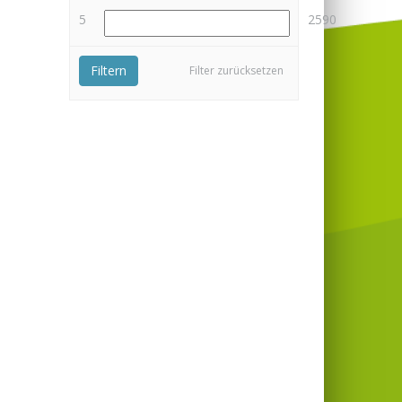
5
2590
Filtern
Filter zurücksetzen