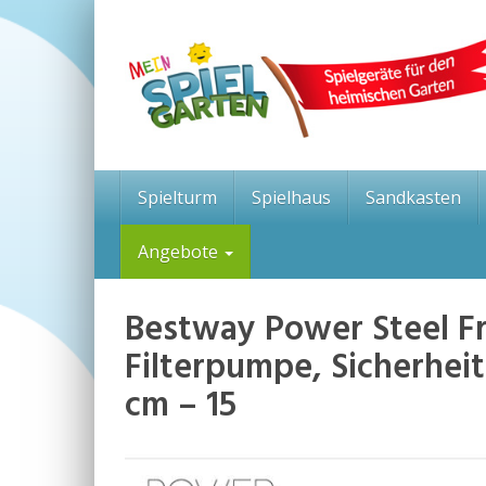
Skip
to
main
content
Spielturm
Spielhaus
Sandkasten
Angebote
Bestway Power Steel F
Filterpumpe, Sicherhei
cm – 15