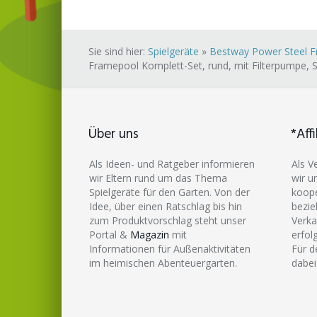
Sie sind hier:
Spielgeräte
»
Bestway Power Steel Fr
Framepool Komplett-Set, rund, mit Filterpumpe, S
Über uns
*Affi
Als Ideen- und Ratgeber informieren
Als V
wir Eltern rund um das Thema
wir u
Spielgeräte für den Garten. Von der
koope
Idee, über einen Ratschlag bis hin
bezie
zum Produktvorschlag steht unser
Verka
Portal &
Magazin
mit
erfol
Informationen für Außenaktivitäten
Für d
im heimischen Abenteuergarten.
dabei