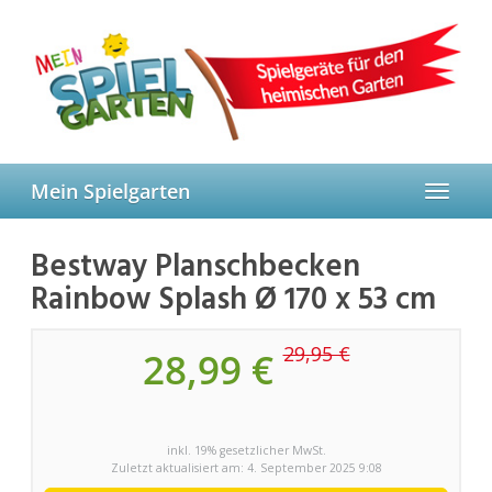
Skip
to
main
content
Mein Spielgarten
Toggle
navigat
Bestway Planschbecken
Rainbow Splash Ø 170 x 53 cm
29,95 €
28,99 €
inkl. 19% gesetzlicher MwSt.
Zuletzt aktualisiert am: 4. September 2025 9:08