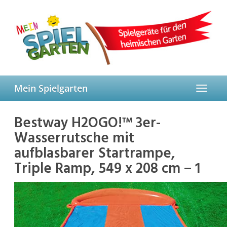
Skip
to
main
content
Mein Spielgarten
Toggle
navigat
Bestway H2OGO!™ 3er-
Wasserrutsche mit
aufblasbarer Startrampe,
Triple Ramp, 549 x 208 cm – 1