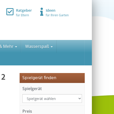
Ratgeber
Ideen
für Eltern
für Ihren Garten
 & Mehr
Wasserspaß
 2
Spielgerät finden
Spielgerät
Preis