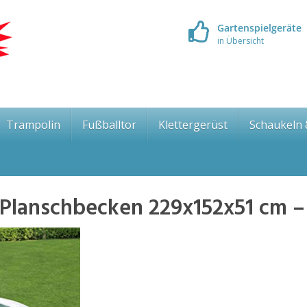
Gartenspielgeräte
in Übersicht
Trampolin
Fußballtor
Klettergerüst
Schaukeln
 Planschbecken 229x152x51 cm –