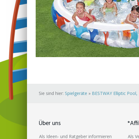
Sie sind hier:
Spielgeräte
»
BESTWAY Elliptic Pool
Über uns
*Affi
Als Ideen- und Ratgeber informieren
Als V