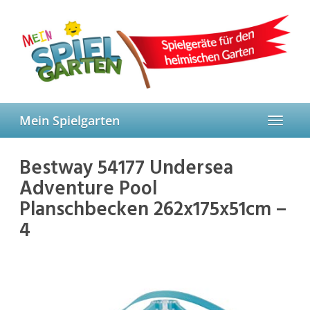
Skip
to
main
content
Mein Spielgarten
Toggle
navigat
Bestway 54177 Undersea
Adventure Pool
Planschbecken 262x175x51cm –
4