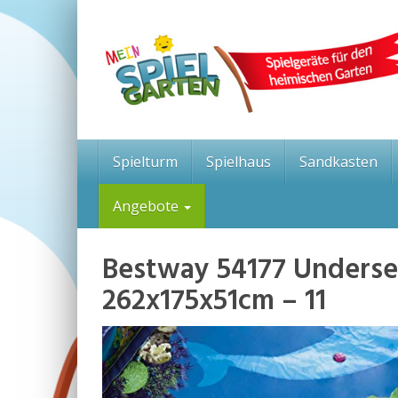
Skip
to
main
content
Spielturm
Spielhaus
Sandkasten
Angebote
Bestway 54177 Underse
262x175x51cm – 11