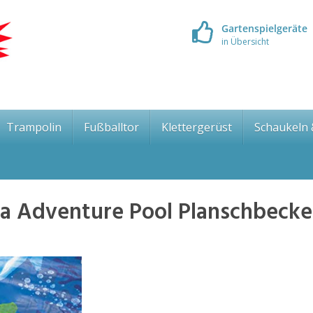
Gartenspielgeräte
in Übersicht
Trampolin
Fußballtor
Klettergerüst
Schaukeln
a Adventure Pool Planschbeck