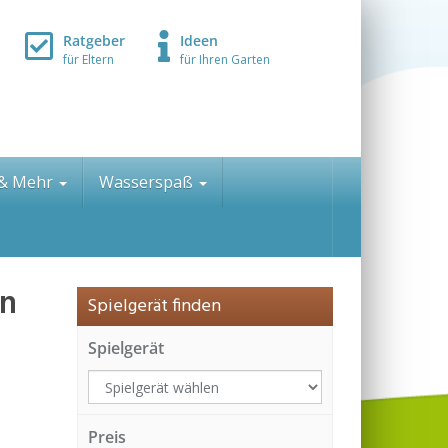
Ratgeber
Ideen
für Eltern
für Ihren Garten
 & Mehr
Wasserspaß
en
Spielgerät finden
Spielgerät
Preis