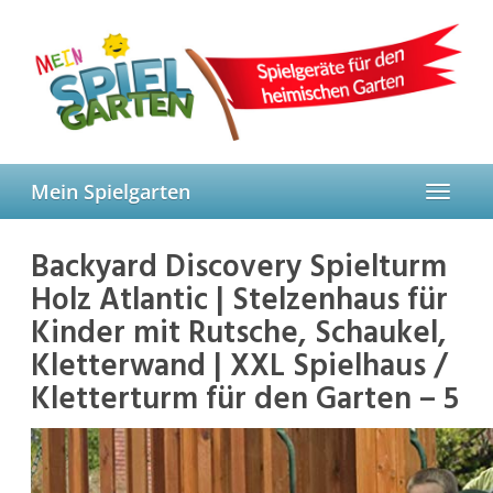
Skip
to
main
content
Mein Spielgarten
Toggle
navigat
Backyard Discovery Spielturm
Holz Atlantic | Stelzenhaus für
Kinder mit Rutsche, Schaukel,
Kletterwand | XXL Spielhaus /
Kletterturm für den Garten – 5