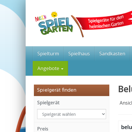
Skip
to
main
content
Spielturm
Spielhaus
Sandkasten
Angebote
Be
Spielgerät finden
Spielgerät
Ansic
bel
Preis