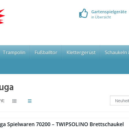
Gartenspielgeräte
in Übersicht
Trampolin
Fußballtor
Klettergerüst
Schaukeln
luga
ht:
uga Spielwaren 70200 – TWIPSOLINO Brettschaukel