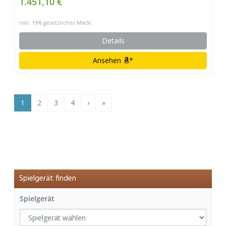
1.451,10 €
inkl. 19% gesetzlicher MwSt.
Details
Ansehen
*
1
2
3
4
›
»
Spielgerät finden
Spielgerät