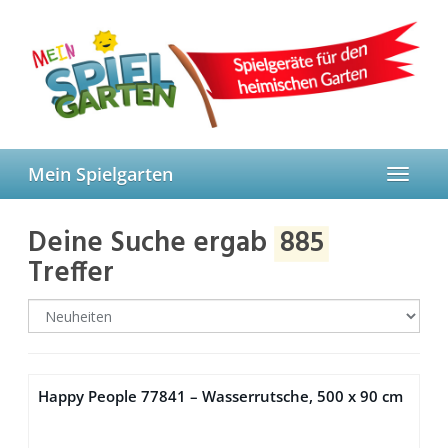
Skip
to
main
content
Mein Spielgarten
Toggle
navigat
Deine Suche ergab
885
Treffer
Happy People 77841 – Wasserrutsche, 500 x 90 cm